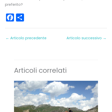
preferito?
F
C
a
o
c
n
←
Articolo precedente
Articolo successivo
→
e
di
b
vi
o
di
o
Articoli correlati
k