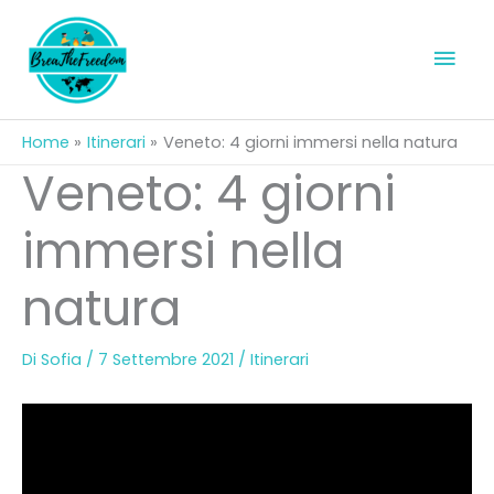
Vai
al
Men
contenuto
prin
Home
Itinerari
Veneto: 4 giorni immersi nella natura
Veneto: 4 giorni
immersi nella
natura
Di
Sofia
/
7 Settembre 2021
/
Itinerari