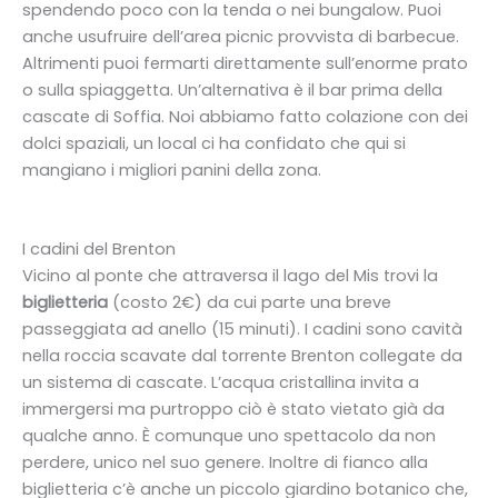
spendendo poco con la tenda o nei bungalow. Puoi
anche usufruire dell’area picnic provvista di barbecue.
Altrimenti puoi fermarti direttamente sull’enorme prato
o sulla spiaggetta. Un’alternativa è il bar prima della
cascate di Soffia. Noi abbiamo fatto colazione con dei
dolci spaziali, un local ci ha confidato che qui si
mangiano i migliori panini della zona.
I cadini del Brenton
Vicino al ponte che attraversa il lago del Mis trovi la
biglietteria
(costo 2€) da cui parte una breve
passeggiata ad anello (15 minuti). I cadini sono cavità
nella roccia scavate dal torrente Brenton collegate da
un sistema di cascate. L’acqua cristallina invita a
immergersi ma purtroppo ciò è stato vietato già da
qualche anno. È comunque uno spettacolo da non
perdere, unico nel suo genere. Inoltre di fianco alla
biglietteria c’è anche un piccolo giardino botanico che,