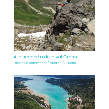
Alla scoperta della val Grana
Lascia un commento
/
Itinerari
/ Di
Sofia