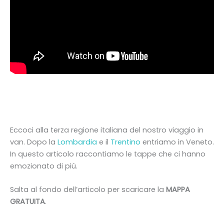
Eccoci alla terza regione italiana del nostro viaggio in
van. Dopo la
Lombardia
e il
Trentino
entriamo in Veneto.
In questo articolo raccontiamo le tappe che ci hanno
emozionato di più.
Salta al fondo dell’articolo per scaricare la
MAPPA
GRATUITA
.