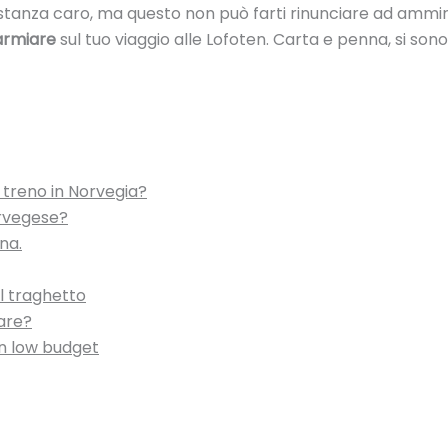
astanza caro, ma questo non può farti rinunciare ad ammi
armiare
sul tuo viaggio alle Lofoten. Carta e penna, si sono 
 treno in Norvegia?
orvegese?
na.
l traghetto
are?
en low budget