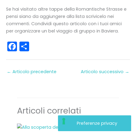
Se hai visitato altre tappe della Romantische Strasse e
pensi siano da aggiungere alla lista scrivicelo nei
commenti. Condividi questo articolo con i tuoi amici
per organizzare un bel viaggio di gruppo in Baviera.
F
C
a
o
c
n
←
Articolo precedente
Articolo successivo
→
e
di
b
vi
o
di
o
Articoli correlati
k