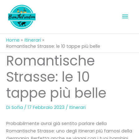
Vai
al
Men
contenuto
prin
Home
Itinerari
Romantische Strasse: le 10 tappe più belle
Romantische
Strasse: le 10
tappe più belle
Di
Sofia
/
17 Febbraio 2023
/
Itinerari
Probabilmente avrai già sentito parlare della
Romantische Strasse: uno degli itinerari più famosi della
Germania. Perfetta anche se viaggi con i tuoi bambini.