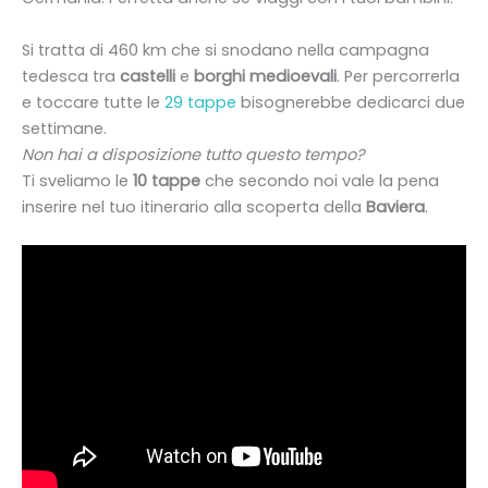
Si tratta di 460 km che si snodano nella campagna
tedesca tra
castelli
e
borghi medioevali
. Per percorrerla
e toccare tutte le
29 tappe
bisognerebbe dedicarci due
settimane.
Non hai a disposizione tutto questo tempo?
Ti sveliamo le
10 tappe
che secondo noi vale la pena
inserire nel tuo itinerario alla scoperta della
Baviera
.