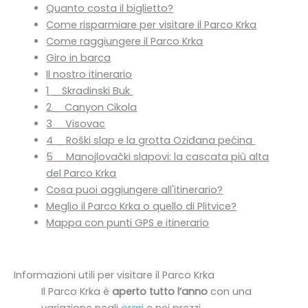
Quanto costa il biglietto?
Come risparmiare per visitare il Parco Krka
Come raggiungere il Parco Krka
Giro in barca
Il nostro itinerario
1 _ Skradinski Buk
2 _ Canyon Cikola
3 _ Visovac
4 _ Roški slap e la grotta Oziđana pećina
5 _ Manojlovački slapovi: la cascata più alta
del Parco Krka
Cosa puoi aggiungere all'itinerario?
Meglio il Parco Krka o quello di Plitvice?
Mappa con punti GPS e itinerario
Informazioni utili per visitare il Parco Krka
Il Parco Krka è
aperto tutto l’anno
con una
variazione negli
orari
e nei prezzi.