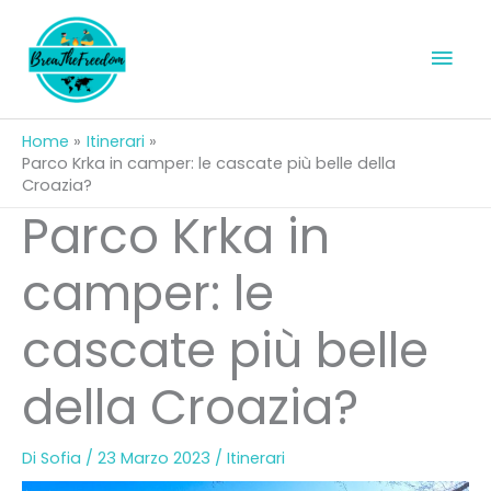
Vai
al
Men
contenuto
prin
Home
Itinerari
Parco Krka in camper: le cascate più belle della
Croazia?
Parco Krka in
camper: le
cascate più belle
della Croazia?
Di
Sofia
/
23 Marzo 2023
/
Itinerari