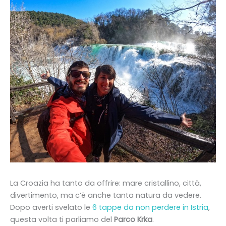
La Croazia ha tanto da offrire: mare cristallino, città,
divertimento, ma c’è anche tanta natura da vedere.
Dopo averti svelato le
6 tappe da non perdere in Istria
,
questa volta ti parliamo del
Parco Krka
.