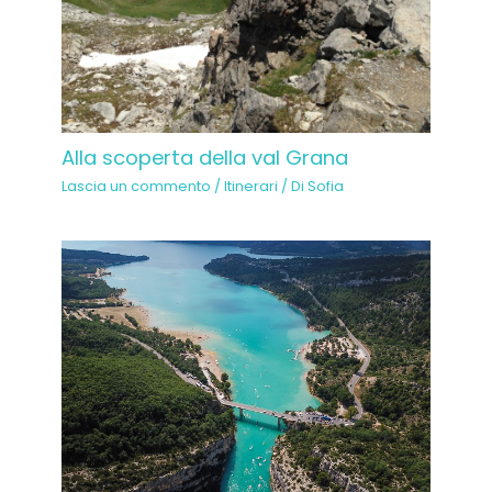
Alla scoperta della val Grana
Lascia un commento
/
Itinerari
/ Di
Sofia