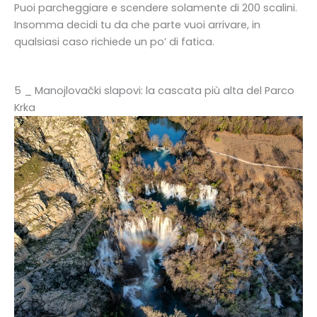
Puoi parcheggiare e scendere solamente di 200 scalini.
Insomma decidi tu da che parte vuoi arrivare, in
qualsiasi caso richiede un po’ di fatica.
5 _ Manojlovački slapovi: la cascata più alta del Parco
Krka