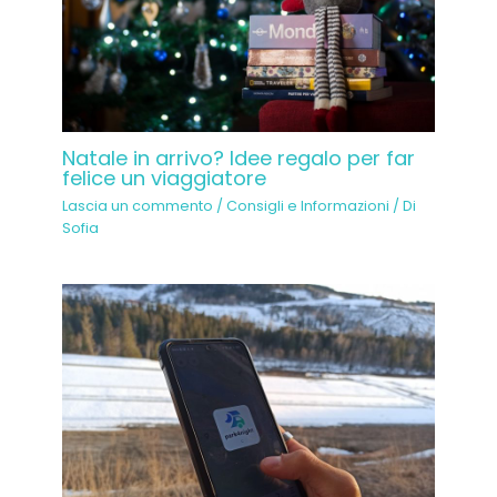
Natale in arrivo? Idee regalo per far
felice un viaggiatore
Lascia un commento
/
Consigli e Informazioni
/ Di
Sofia