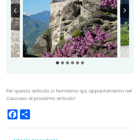
Per questo articolo ci fermiamo qui, appuntamento nel
Caucaso al prossimo articolo!
F
C
a
o
c
n