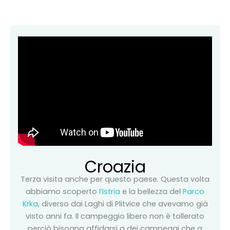
Croazia
Terza visita anche per questo paese. Questa volta
abbiamo scoperto
l’Istria
e la bellezza del
Parco
Krka
, diverso dai Laghi di Plitvice che avevamo già
visto anni fa. Il campeggio libero non è tollerato
perciò bisogna affidarsi a dei campeggi che a