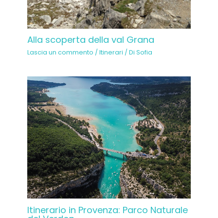
Alla scoperta della val Grana
Lascia un commento
/
Itinerari
/ Di
Sofia
Itinerario in Provenza: Parco Naturale