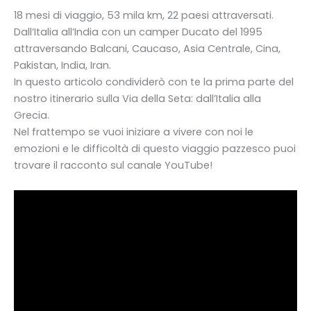
18 mesi di viaggio, 53 mila km, 22 paesi attraversati.
Dall’Italia all’India con un camper Ducato del 1995
attraversando Balcani, Caucaso, Asia Centrale, Cina,
Pakistan, India, Iran.
In questo articolo condividerò con te la prima parte del
nostro itinerario sulla Via della Seta: dall’Italia alla
Grecia.
Nel frattempo se vuoi iniziare a vivere con noi le
emozioni e le difficoltà di questo viaggio pazzesco puoi
trovare il racconto sul canale YouTube!