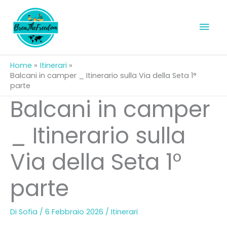
Vai
al
Men
contenuto
prin
Home
Itinerari
Balcani in camper _ Itinerario sulla Via della Seta 1°
parte
Balcani in camper
_ Itinerario sulla
Via della Seta 1°
parte
Di
Sofia
/
6 Febbraio 2026
/
Itinerari