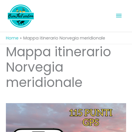
Vai
al
Men
contenuto
prin
Home
Mappa itinerario Norvegia meridionale
Mappa itinerario
Norvegia
meridionale